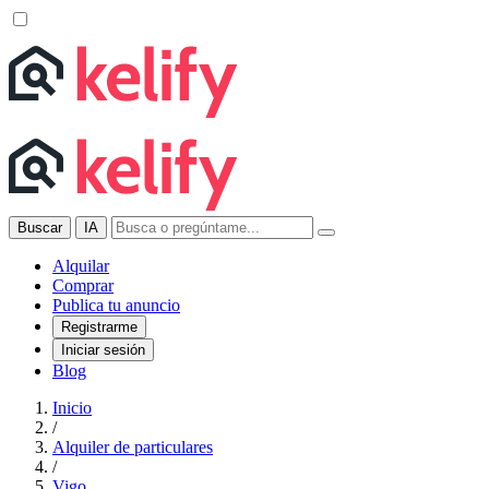
Buscar
IA
Alquilar
Comprar
Publica tu anuncio
Registrarme
Iniciar sesión
Blog
Inicio
/
Alquiler de particulares
/
Vigo